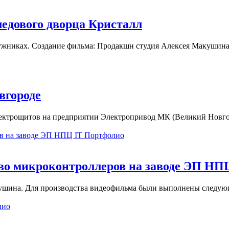
ледового дворца Кристалл
ужниках. Создание фильма: Продакшн студия Алексея Макушина
вгороде
лектрощитов на предприятии Электропривод МК (Великий Новгор
Портфолио
во микроконтроллеров на заводе ЭП НП
ушина. Для производства видеофильма были выполнены следую
лио