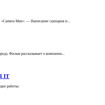
 «Camera Man»: — Написание сценария и...
од). Фильм рассказывает о компании...
Ц IT
щие работы: