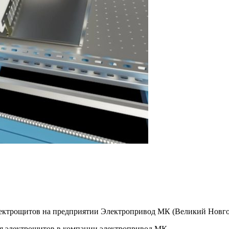
электрощитов на предприятии Электропривод МК (Великий Новго
ля электрощитов в компании электропривод МК.