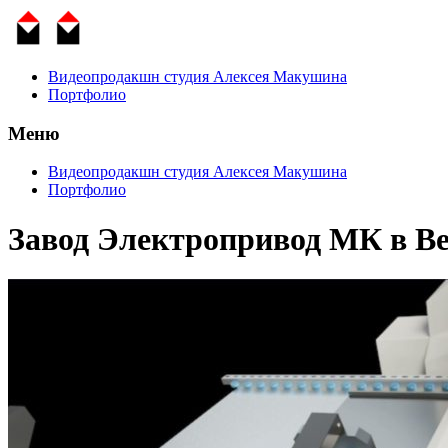
Видеопродакшн студия Алексея Макушина
Портфолио
Меню
Видеопродакшн студия Алексея Макушина
Портфолио
Завод Электропривод МК в В