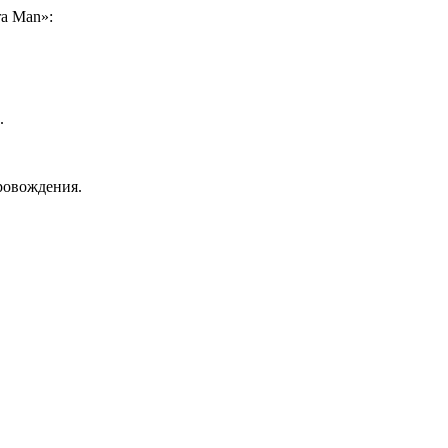
a Man»:
.
ровождения.